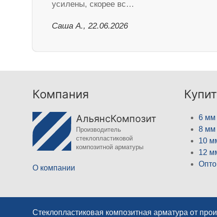
усилены, скорее вс…
Саша А., 22.06.2026
Компания
Купит
АльянсКомпозит
6 мм
8 мм
Производитель
стеклопластиковой
10 м
композитной арматуры
12 м
Опто
О компании
Стеклопластиковая композитная арматура от про