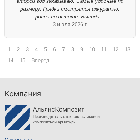
второй год заказываю. Самые удобные по
размеру. Грядки смотрятся аккуратно,
ровно по высоте. Выгодн…
3 июля 2026 г.
1
2
3
4
5
6
7
8
9
10
11
12
13
14
15
Вперед
Компания
АльянсКомпозит
Производитель стеклопластиковой
композитной арматуры
О компании