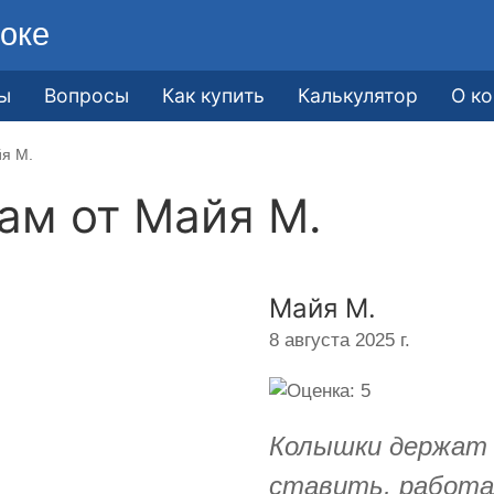
оке
ы
Вопросы
Как купить
Калькулятор
О к
йя М.
кам от
Майя М.
Майя М.
8 августа 2025 г.
Колышки держат 
ставить, работа