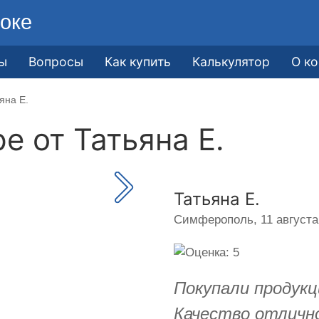
оке
ы
Вопросы
Как купить
Калькулятор
О к
яна Е.
ре от
Татьяна Е.
Татьяна Е.
Симферополь,
11 августа
Покупали продукц
Качество отличн