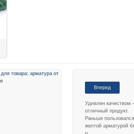
Вперед
Удивлен качеством 
отличный продукт.
Раньше пользовалс
желтой арматурой б
р…