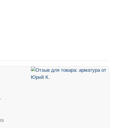
–
я
ез