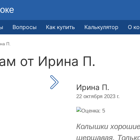
оке
ы
Вопросы
Как купить
Калькулятор
О к
на П.
кам от
Ирина П.
Ирина П.
22 октября 2023 г.
Колышки хорошие,
шершавая. Тольк