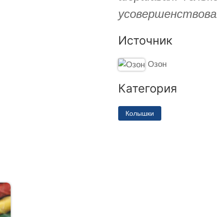
усовершенствоват
Источник
Озон
Категория
Колышки