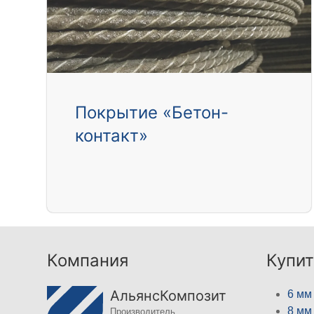
Покрытие «Бетон-
контакт»
Компания
Купит
АльянсКомпозит
6 мм
8 мм
Производитель