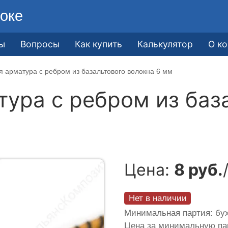
оке
ы
Вопросы
Как купить
Калькулятор
О к
 арматура c ребром из базальтового волокна 6 мм
ура c ребром из баз
Цена:
8 руб.
Нет в наличии
Минимальная партия: бух
Цена за минимальную п