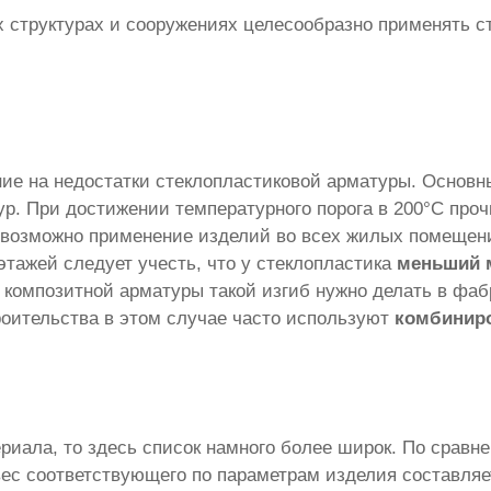
х структурах и сооружениях целесообразно применять с
ие на недостатки стеклопластиковой арматуры. Основн
р. При достижении температурного порога в 200°С проч
возможно применение изделий во всех жилых помещен
этажей следует учесть, что у стеклопластика
меньший 
 композитной арматуры такой изгиб нужно делать в фаб
роительства в этом случае часто используют
комбинир
риала, то здесь список намного более широк. По сравн
 вес соответствующего по параметрам изделия составля