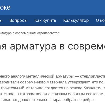
оке
ы
Вопросы
Как купить
Калькулятор
О к
рматура в современном строительстве
ая арматура в совре
енного аналога металлической арматуры —
стеклопласт
зводители современного материала утверждают, что по
троительный материал создается на основе базальто-, с
т ствол, в котором волокна связаны сложным составом
учивается дополнительное спиралеобразное ребро.