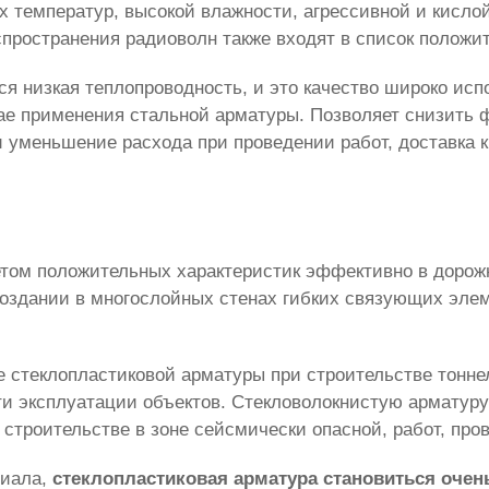
их температур, высокой влажности, агрессивной и кисл
пространения радиоволн также входят в список положит
я низкая теплопроводность, и это качество широко исп
учае применения стальной арматуры. Позволяет снизить
 уменьшение расхода при проведении работ, доставка к 
етом положительных характеристик эффективно в доро
создании в многослойных стенах гибких связующих эл
 стеклопластиковой арматуры при строительстве тоннел
сти эксплуатации объектов. Стекловолокнистую арматур
троительстве в зоне сейсмически опасной, работ, про
риала,
стеклопластиковая арматура становиться оче