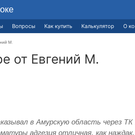
оке
ы
Вопросы
Как купить
Калькулятор
О к
ений М.
ре от
​Евгений М.
казывал в Амурскую область через ТК 
матуры адгезия отличная, как наждак,