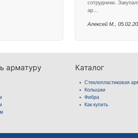
сотрудники. Закупал
ар…
Алексей М., 05.02.2
ь арматуру
Каталог
Стеклопластиковая ар
Колышки
м
Фибра
м
Как купить
м