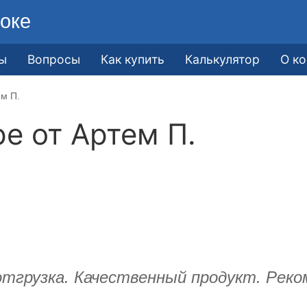
оке
ы
Вопросы
Как купить
Калькулятор
О к
ем П.
ре от
Артем П.
тгрузка. Качественный продукт. Реко