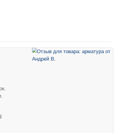
ок.
м.
5